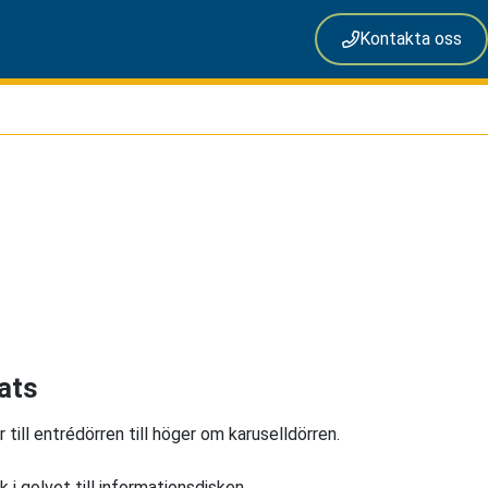
Kontakta oss
lats
till entrédörren till höger om karuselldörren.
 i golvet till informationsdisken.