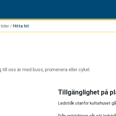
Hoppa till sidans navigering
Hoppa till sidans innehåll
tider
/
Hitta hit
g till oss är med buss, promenera eller cykel.
Tillgänglighet på p
Ledstråk utanför kulturhuset går 
Från entrédörren går ett ledstråk