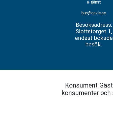
e-tjänst
bus@gavle.se
Besöksadress:
Slottstorget 1,
endast bokade
besök.
Konsument Gästri
konsumenter och s