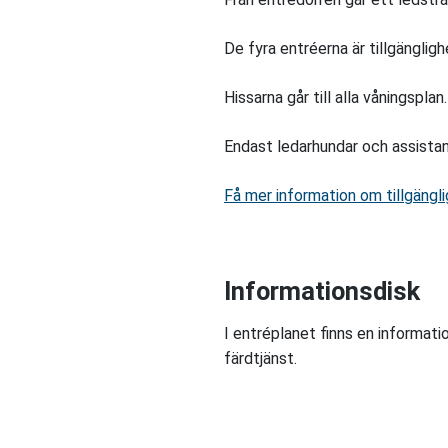
De fyra entréerna är tillgängli
Hissarna går till alla våningspla
Endast ledarhundar och assistans
Få mer information om tillgängli
Informationsdisk
I entréplanet finns en informati
färdtjänst.