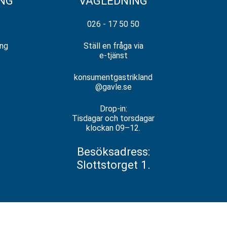
NG
VÄGLEDNING
026 - 17 50 50
ing
Ställ en fråga via
e-tjänst
DA
konsumentgastrikland
@gavle.se
Drop-in:
Tisdagar och torsdagar
klockan 09–12.
Besöksadress:
Slottstorget 1.