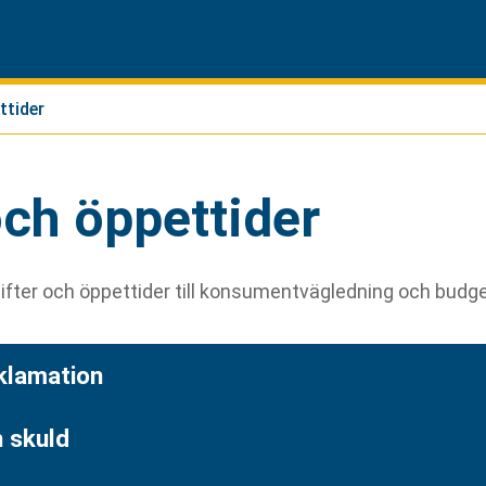
Hoppa till sidans navigering
Hoppa till sidans innehåll
ttider
ch öppettider
ifter och öppettider till konsumentvägledning och budge
eklamation
h skuld