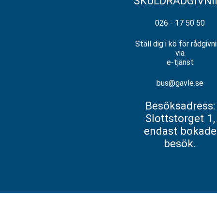
SKULDRÅDGIVNI
026-17 50 50
SKICKA E-POST
026 - 17 50 50
bus@gavle.se
Ställ dig i kö för rådgivn
HITTA HIT
via
e-tjänst
BESÖK VÅR FACEBOOKSI
bus@gavle.se
Besöksadress:
Slottstorget 1,
endast bokade
besök.